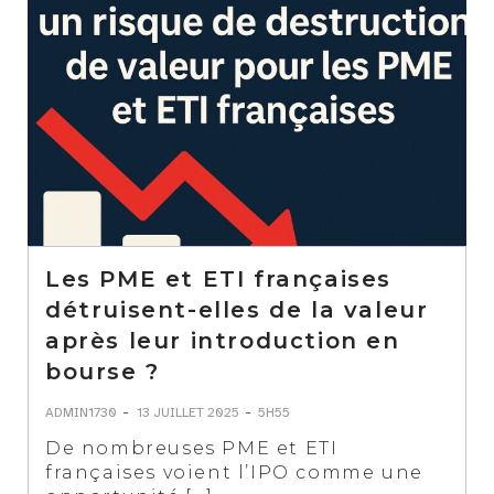
Les PME et ETI françaises
détruisent-elles de la valeur
après leur introduction en
bourse ?
-
-
ADMIN1730
13 JUILLET 2025
5H55
De nombreuses PME et ETI
françaises voient l’IPO comme une