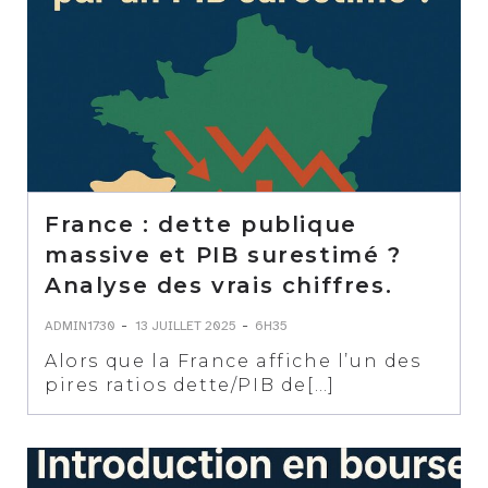
France : dette publique
massive et PIB surestimé ?
Analyse des vrais chiffres.
-
-
ADMIN1730
13 JUILLET 2025
6H35
Alors que la France affiche l’un des
pires ratios dette/PIB de[…]