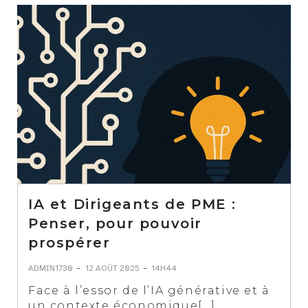
IA et Dirigeants de PME :
Penser, pour pouvoir
prospérer
-
-
ADMIN1730
12 AOÛT 2025
14H44
Face à l’essor de l’IA générative et à
un contexte économique[…]