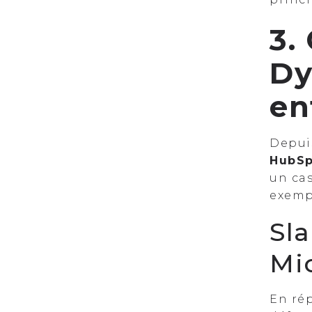
3.
Dy
en
Depui
HubSp
un ca
exemp
Sl
Mi
En rép