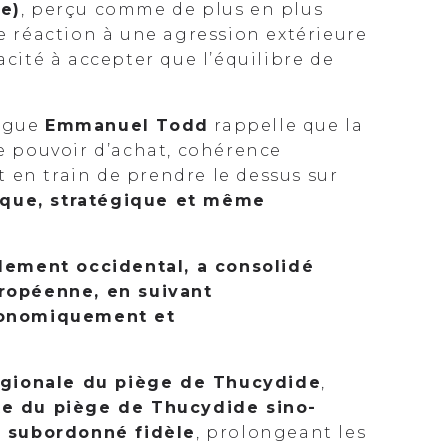
ie)
, perçu comme de plus en plus
 réaction à une agression extérieure
acité à accepter que l’équilibre de
logue
Emmanuel Todd
rappelle que la
de pouvoir d’achat, cohérence
st en train de prendre le dessus sur
que, stratégique et même
olement occidental, a consolidé
uropéenne, en suivant
économiquement et
régionale du piège de Thucydide
,
cte du piège de Thucydide sino-
du subordonné fidèle
, prolongeant les