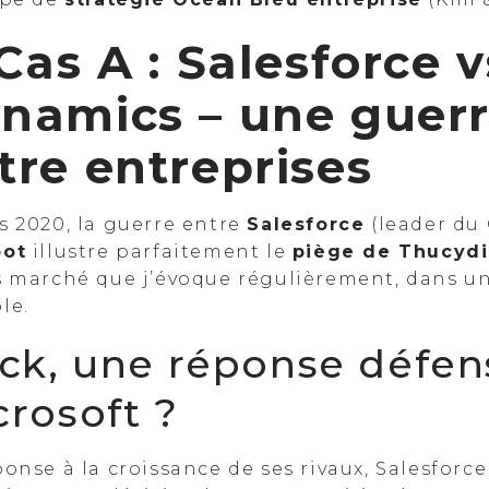
 Cas A : Salesforce 
namics – une guer
tre entreprises
s 2020, la guerre entre
Salesforce
(leader du
ot
illustre parfaitement le
piège de Thucydi
s marché que j’évoque régulièrement, dans u
le.
ack, une réponse défen
crosoft ?
onse à la croissance de ses rivaux, Salesforc