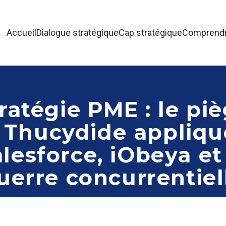
Accueil
Dialogue stratégique
Cap stratégique
Comprendre
ratégie PME : le pi
 Thucydide appliqu
lesforce, iObeya et
uerre concurrentiel