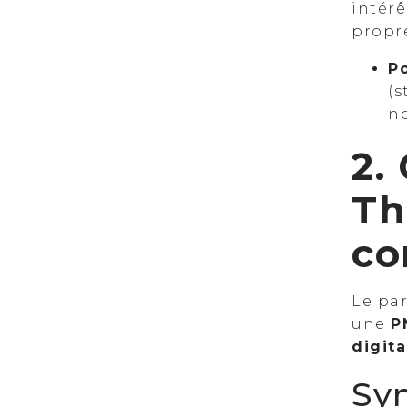
intérê
propre
P
(s
no
2.
Th
co
Le par
une
P
digit
Sy