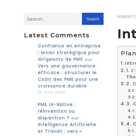
ADMIN17
Search
In
Latest Comments
Confiance en entreprise
: levier stratégique pour
Plan
dirigeants de PME
sur
Int
Vers une gouvernance
1. 
efficace : structurer le
Thu
CoDir des PME pour une
2. 
croissance durable
18 JUIN 2025
3. 
PME IA-Native :
réinvention ou
disparition ?
sur
4. 
Intelligence Artificielle
et Travail : vers «