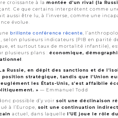
re croissante à la
montée d’un rival (la Russ
ant. Ce que certains interprètent comme une
it aussi être lu, à l’inverse, comme une incap
ance évolue.
brillante
conférence récente
 une
, l’anthropo
, selon plusieurs indicateurs (PIB en parité 
que, et surtout taux de mortalité infantile), e
ur plusieurs plans :
économique, démographi
sationnel
.
La Russie, en dépit des sanctions et de l’is
 position stratégique, tandis que l’Union e
veuglément les États-Unis, s’est affaiblie 
litiquement. »
— Emmanuel Todd
 donc possible d’y voir
soit une déclinaison 
qué à l’Europe,
soit une continuation indire
cain
actuel, dans laquelle
l’UE joue le rôle 