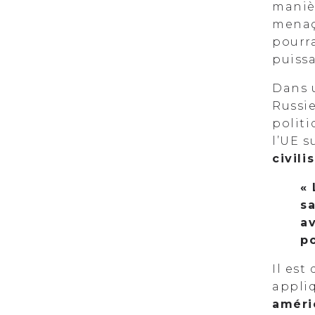
maniè
menaç
pourra
puiss
Dans
Russie
politi
l’UE s
civili
« 
sa
a
po
Il est
appli
améri