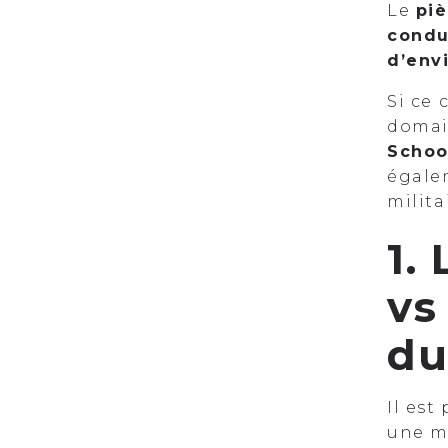
Le
pi
condu
d’env
Si ce 
domai
Schoo
égale
milita
1.
vs
du
Il est
une m