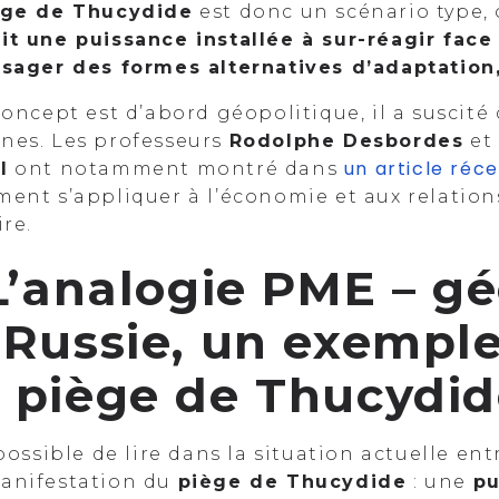
ège de Thucydide
est donc un scénario type,
it une puissance installée à sur-réagir fac
isager des formes alternatives d’adaptation
concept est d’abord géopolitique, il a suscité
nes. Les professeurs
Rodolphe Desbordes
et
un article
réce
l
ont notamment montré dans
ment s’appliquer à l’économie et aux relatio
ire.
 L’analogie PME – gé
 Russie, un exempl
 piège de Thucydi
 possible de lire dans la situation actuelle e
anifestation du
piège de Thucydide
: une
pu