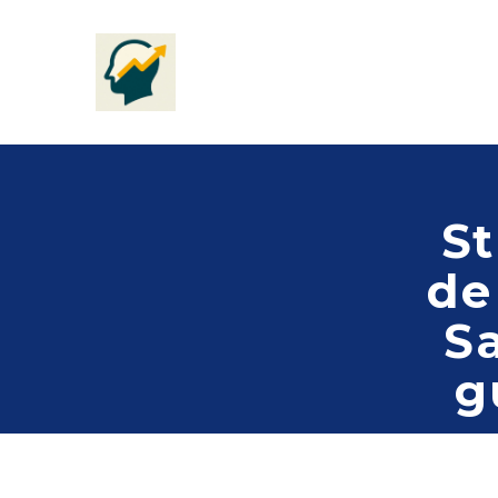
St
de
Sa
g