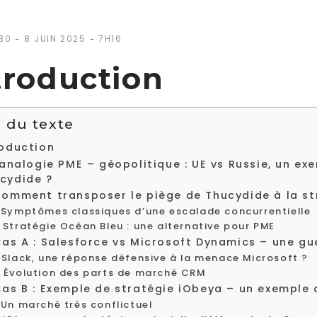
-
-
30
8 JUIN 2025
7H16
troduction
 du texte
roduction
L’analogie PME – géopolitique : UE vs Russie, un 
cydide ?
Comment transposer le piège de Thucydide à la st
Symptômes classiques d’une escalade concurrentielle
Stratégie Océan Bleu : une alternative pour PME
Cas A : Salesforce vs Microsoft Dynamics – une g
Slack, une réponse défensive à la menace Microsoft ?
Évolution des parts de marché CRM
Cas B : Exemple de stratégie iObeya – un exemple
Un marché très conflictuel