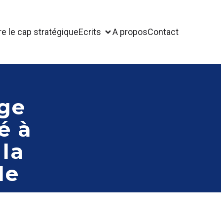
 le cap stratégique
Ecrits
A propos
Contact
ège
é à
 la
le