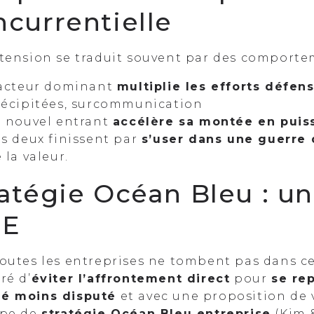
ncurrentielle
 tension se traduit souvent par des comporte
’acteur dominant
multiplie les efforts défens
récipitées, surcommunication
e nouvel entrant
accélère sa montée en puis
s deux finissent par
s’user dans une guerre
 la valeur.
atégie Océan Bleu : un
E
outes les entreprises ne tombent pas dans ce
ré d’
éviter l’affrontement direct
pour
se re
é moins disputé
et avec une proposition de va
ipe de
stratégie Océan Bleu entreprise
(Kim 