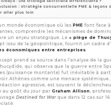
iObeya : une stratégie sectorielle différenciante ?
clusion : stratégie concurrentielle PME & leçons
r aller plus loin
un monde économique où les
PME
font face à
antes, comprendre les mécanismes de dominati
re un enjeu stratégique. Le
« piège de Thucy
t issu de la géopolitique, fournit un cadre d
es économiques entre entreprises
.
cept prend sa source dans l’analyse de la gu
Thucydide, qui observa que la guerre entre Sp
es (puissance montante) fut inévitable à pa
voir Athènes comme une menace systémique. C
réaction agressive, est souvent le déclencheur
e au goût du jour par
Graham Allison
, profes
uvrage
Destined for War
que dans 12 cas sur 16 
éclaté.