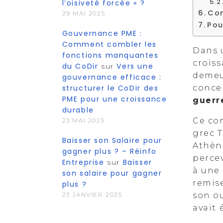
l’oisiveté forcée » ?
Con
29 MAI 2025
Pou
Gouvernance PME :
Comment combler les
Dans 
fonctions manquantes
croiss
du CoDir
Vers une
sur
demeu
gouvernance efficace :
structurer le CoDir des
concep
PME pour une croissance
guerr
durable
Ce con
23 MAI 2025
grec 
Baisser son Salaire pour
Athèn
gagner plus ? – Réinfo
perce
Entreprise
Baisser
sur
à une 
son salaire pour gagner
remis
plus ?
23 JANVIER 2025
son o
avait 