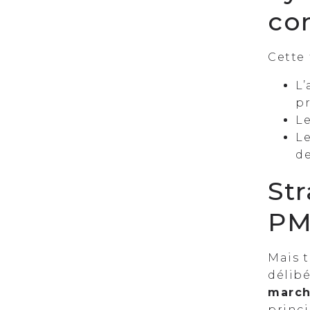
co
Cette
L
p
L
Le
de
Str
PM
Mais t
délibé
march
princ